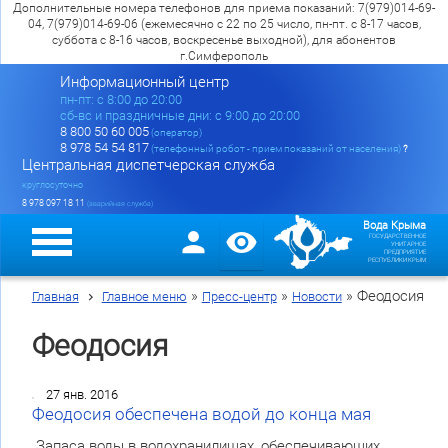
Дополнительные номера телефонов для приема показаний: 7(979)014-69-
04, 7(979)014-69-06 (ежемесячно с 22 по 25 число, пн-пт. с 8-17 часов,
суббота с 8-16 часов, воскресенье выходной), для абонентов
г.Симферополь
Информационный центр
пн-пт: c 8:00 до 20:00
сб-вс и праздничные дни: с 9:00 до 20:00
8 800 50 60 005
(оператор)
8 978 54 54 817
(телефонный робот - прием показаний от населения)
?
Центральная диспетчерская служба
круглосуточно
8 978 097 18 11
(аварийная служба)
Вода Крыма
ГОСУДАРСТВЕННОЕ
УНИТАРНОЕ
ПРЕДПРИЯТИЕ
РЕСПУБЛИКИ КРЫМ
»
»
»
Феодосия
Главная
Главное меню
Пресс-центр
Новости
Феодосия
27 янв. 2016
Феодосия обеспечена водой до конца мая
Запаса воды в водохранилищах, обеспечивающих