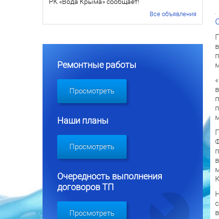
РК «Вода Крыма» сообщает!
Все объявления
П
в
п
Ремонтные работы
м
«
в
Просмотреть
п
п
м
Наши планы
П
Ф
Просмотреть
п
в
м
Очередность выполнения
К
договоров ТП
Н
с
в
Просмотреть