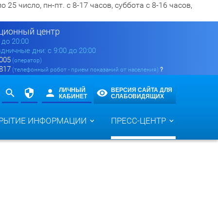
5 число, пн-пт. с 8-17 часов, суббота с 8-16 часов,
ионный центр
0 до 20:00
здничные дни: с 9:00 до 20:00
 005
(оператор)
 817
(телефонный робот - прием показаний от населения)
?
ЛИЧНЫЙ
ВЕРСИЯ САЙТА ДЛЯ
КАБИНЕТ
СЛАБОВИДЯЩИХ
РЫТИЕ ИНФОРМАЦИИ
ПРЕСС-ЦЕНТР