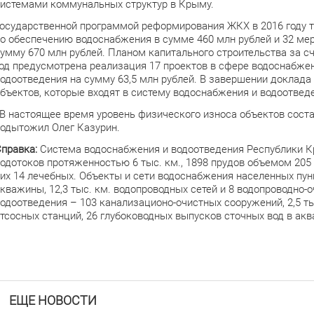
истемами коммунальных структур в Крыму.
осударственной программой реформирования ЖКХ в 2016 году 
о обеспечению водоснабжения в сумме 460 млн рублей и 32 ме
умму 670 млн рублей. Планом капитального строительства за 
од предусмотрена реализация 17 проектов в сфере водоснабжен
одоотведения на сумму 63,5 млн рублей. В завершении доклада
бъектов, которые входят в систему водоснабжения и водоотвед
В настоящее время уровень физического износа объектов составл
одытожил Олег Казурин.
правка:
Система водоснабжения и водоотведения Республики Кр
одотоков протяженностью 6 тыс. км., 1898 прудов объемом 205 
их 14 лечебных. Объекты и сети водоснабжения населенных пунк
кважины, 12,3 тыс. км. водопроводных сетей и 8 водопроводно-
одоотведения – 103 канализационо-очистных сооружений, 2,5 ты
тсосных станций, 26 глубоководных выпусков сточных вод в ак
ЕЩЕ НОВОСТИ