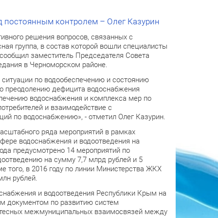
д постоянным контролем – Олег Казурин
ивного решения вопросов, связанных с
ная группа, в состав которой вошли специалисты
 сообщил заместитель Председателя Совета
едания в Черноморском районе.
 ситуации по водообеспечению и состоянию
по преодолению дефицита водоснабжения
спечению водоснабжения и комплекса мер по
отребителей и взаимодействие с
й по водоснабжению», - отметил Олег Казурин.
асштабного ряда мероприятий в рамках
сфере водоснабжения и водоотведения на
 года предусмотрено 14 мероприятий по
доотведению на сумму 7,7 млрд рублей и 5
е того, в 2016 году по линии Министерства ЖКХ
млн рублей.
оснабжения и водоотведения Республики Крым на
им документом по развитию систем
х тесных межмуниципальных взаимосвязей между