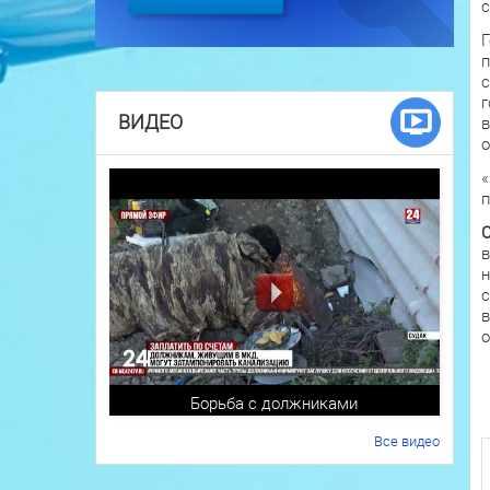
с
Г
п
с
г
ВИДЕО
в
о
«
п
С
в
н
с
в
о
Борьба с должниками
Все видео