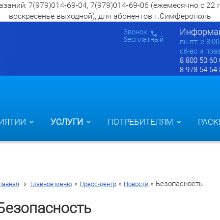
ий: 7(979)014-69-04, 7(979)014-69-06 (ежемесячно с 22 по 2
воскресенье выходной), для абонентов г.Симферополь
Информац
Звонок
бесплатный
пн-пт: c 8:0
сб-вс и пра
8 800 50 60
8 978 54 54
ИЯТИИ
УСЛУГИ
ПОТРЕБИТЕЛЯМ
РАСК
»
»
»
Безопасность
лавная
Главное меню
Пресс-центр
Новости
Безопасность