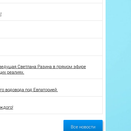
!
ведущая Светлана Разина в прямом эфире
щих реалиях.
о водовода под Евпаторией.
ждого!
Все новости