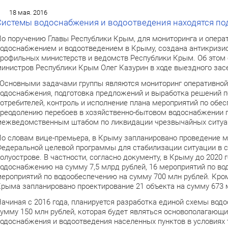
18 мая. 2016
Системы водоснабжения и водоотведения находятся по
о поручению Главы Республики Крым, для мониторинга и операт
одоснабжением и водоотведением в Крыму, создана антикризис
рофильных министерств и ведомств Республики Крым. Об этом
инистров Республики Крым Олег Казурин в ходе выездного зас
Основными задачами группы являются мониторинг оперативной
одоснабжения, подготовка предложений и выработка решений 
отребителей, контроль и исполнение плана мероприятий по обе
реодолению перебоев в хозяйственно-бытовом водоснабжении п
ежведомственным штабом по ликвидации чрезвычайных ситуаци
о словам вице-премьера, в Крыму запланировано проведение м
едеральной целевой программы для стабилизации ситуации в 
олуострове. В частности, согласно документу, в Крыму до 2020
одоснабжению на сумму 7,5 млрд рублей, 16 мероприятий по во
ероприятий по водообеспечению на сумму 700 млн рублей. Кром
рыма запланировано проектирование 21 объекта на сумму 673 
ачиная с 2016 года, планируется разработка единой схемы вод
умму 150 млн рублей, которая будет являться основополагающ
одоснабжения и водоотведения населенных пунктов в условия