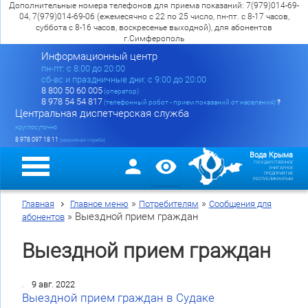
Дополнительные номера телефонов для приема показаний: 7(979)014-69-
04, 7(979)014-69-06 (ежемесячно с 22 по 25 число, пн-пт. с 8-17 часов,
суббота с 8-16 часов, воскресенье выходной), для абонентов
г.Симферополь
Информационный центр
пн-пт: c 8:00 до 20:00
сб-вс и праздничные дни: с 9:00 до 20:00
8 800 50 60 005
(оператор)
8 978 54 54 817
(телефонный робот - прием показаний от населения)
?
Центральная диспетчерская служба
круглосуточно
8 978 097 18 11
(аварийная служба)
Вода Крыма
ГОСУДАРСТВЕННОЕ
УНИТАРНОЕ
ПРЕДПРИЯТИЕ
РЕСПУБЛИКИ КРЫМ
»
»
Главная
Главное меню
Потребителям
Сообщения для
»
Выездной прием граждан
абонентов
Выездной прием граждан
9 авг. 2022
Выездной прием граждан в Судаке