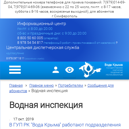
Дополнительные номера телефонов для приема показаний: 7(979)014-69-
04, 7(979)014-69-06 (ежемесячно с 22 по 25 число, пн-пт. с 8-17 часов,
суббота с 8-16 часов, воскресенье выходной), для абонентов
г.Симферополь
Информационный центр
пн-пт: c 8:00 до 20:00
сб-вс и праздничные дни: с 9:00 до 20:00
8 800 50 60 005
(оператор)
8 978 54 54 817
(телефонный робот - прием показаний от населения)
?
Центральная диспетчерская служба
круглосуточно
8 978 097 18 11
(аварийная служба)
Вода Крыма
ГОСУДАРСТВЕННОЕ
УНИТАРНОЕ
ПРЕДПРИЯТИЕ
РЕСПУБЛИКИ КРЫМ
»
»
Главная
Главное меню
Потребителям
Сообщения для
»
Водная инспекция
абонентов
Водная инспекция
17 окт. 2019
В ГУП РК "Вода Крыма" работают подразделения