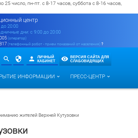
5 число, пн-пт. с 8-17 часов, суббота с 8-16 часов,
ионный центр
0 до 20:00
здничные дни: с 9:00 до 20:00
 005
(оператор)
 817
(телефонный робот - прием показаний от населения)
?
ЛИЧНЫЙ
ВЕРСИЯ САЙТА ДЛЯ
КАБИНЕТ
СЛАБОВИДЯЩИХ
РЫТИЕ ИНФОРМАЦИИ
ПРЕСС-ЦЕНТР
ниманию жителей Верхней Кутузовки
узовки