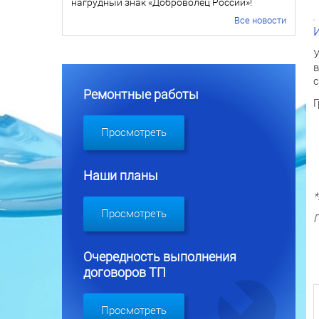
нагрудный знак «Доброволец России»!
Все новости
У
в
с
Ремонтные работы
Г
Просмотреть
Наши планы
*
Просмотреть
П
Очередность выполнения
договоров ТП
Просмотреть