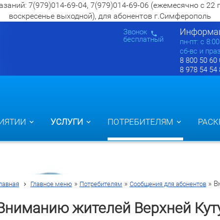
ий: 7(979)014-69-04, 7(979)014-69-06 (ежемесячно с 22 по 2
воскресенье выходной), для абонентов г.Симферополь
Информац
Звонок
бесплатный
пн-пт: c 8:0
сб-вс и пра
8 800 50 60
8 978 54 54
ИЯТИИ
УСЛУГИ
ПОТРЕБИТЕЛЯМ
РАСК
»
»
»
В
лавная
Главное меню
Потребителям
Сообщения для абонентов
Вниманию жителей Верхней Кут