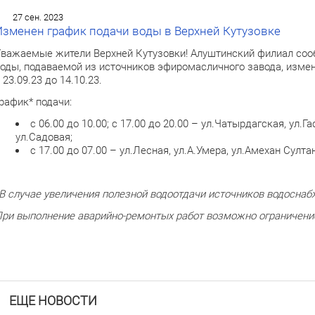
27 сен. 2023
Изменен график подачи воды в Верхней Кутузовке
важаемые жители Верхней Кутузовки! Алуштинский филиал сооб
оды, подаваемой из источников эфиромасличного завода, измен
 23.09.23 до 14.10.23.
рафик* подачи:
с 06.00 до 10.00; с 17.00 до 20.00 – ул.Чатырдагская, ул.Г
ул.Садовая;
с 17.00 до 07.00 – ул.Лесная, ул.А.Умера, ул.Амехан Султа
В случае увеличения полезной водоотдачи источников водоснаб
ри выполнение аварийно-ремонтых работ возможно ограничение
ЕЩЕ НОВОСТИ