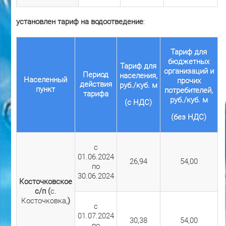
установлен тариф на водоотведение
:
Тариф для
бюджетных
Тариф для
организаций и
Период
населения,
Населенный
прочих
действия
руб./куб. м
пункт
потребителей,
тарифа
руб./куб. м
(с НДС)
(без НДС)
с
01.06.2024
26,94
54,00
по
30.06.2024
Косточковское
с/п (
с.
Косточковка,
)
с
01.07.2024
30,38
54,00
по