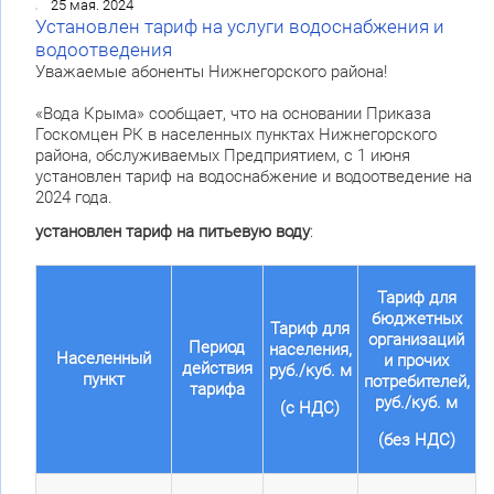
25 мая. 2024
Установлен тариф на услуги водоснабжения и
водоотведения
Уважаемые абоненты Нижнегорского района!
«Вода Крыма» сообщает, что на основании Приказа
Госкомцен РК в населенных пунктах Нижнегорского
района, обслуживаемых Предприятием, с 1 июня
установлен тариф на водоснабжение и водоотведение на
2024 года.
установлен тариф на питьевую воду
:
Тариф для
бюджетных
Тариф для
организаций
Период
населения,
Населенный
и прочих
действия
руб./куб. м
пункт
потребителей,
тарифа
руб./куб. м
(с НДС)
(без НДС)