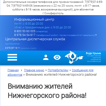
Дополнительные номера телефонов для приема показаний: 7(979)014-69-
04, 7(979)014-69-06 (ежемесячно с 22 по 25 число, пн-пт. с 8-17 часов,
суббота с 8-16 часов, воскресенье выходной), для абонентов
г.Симферополь
Информационный центр
пн-пт: c 8:00 до 20:00
сб-вс и праздничные дни: с 9:00 до 20:00
8 800 50 60 005
(оператор)
8 978 54 54 817
(телефонный робот - прием показаний от населения)
?
Центральная диспетчерская служба
круглосуточно
8 978 097 18 11
(аварийная служба)
Вода Крыма
ГОСУДАРСТВЕННОЕ
УНИТАРНОЕ
ПРЕДПРИЯТИЕ
РЕСПУБЛИКИ КРЫМ
»
»
Главная
Главное меню
Потребителям
Сообщения для
»
Вниманию жителей Нижнегорского района!
абонентов
Вниманию жителей
Нижнегорского района!