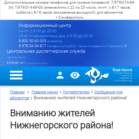
Дополнительные номера телефонов для приема показаний: 7(979)014-69-
04, 7(979)014-69-06 (ежемесячно с 22 по 25 число, пн-пт. с 8-17 часов,
суббота с 8-16 часов, воскресенье выходной), для абонентов
г.Симферополь
Информационный центр
пн-пт: c 8:00 до 20:00
сб-вс и праздничные дни: с 9:00 до 20:00
8 800 50 60 005
(оператор)
8 978 54 54 817
(телефонный робот - прием показаний от населения)
?
Центральная диспетчерская служба
круглосуточно
8 978 097 18 11
(аварийная служба)
Вода Крыма
ГОСУДАРСТВЕННОЕ
УНИТАРНОЕ
ПРЕДПРИЯТИЕ
РЕСПУБЛИКИ КРЫМ
»
»
Главная
Главное меню
Потребителям
Сообщения для
»
Вниманию жителей Нижнегорского района!
абонентов
Вниманию жителей
Нижнегорского района!