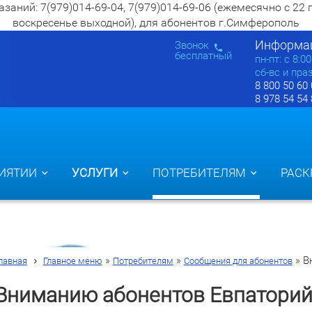
ий: 7(979)014-69-04, 7(979)014-69-06 (ежемесячно с 22 по 2
воскресенье выходной), для абонентов г.Симферополь
Информац
Звонок
бесплатный
пн-пт: c 8:0
сб-вс и пра
8 800 50 60
8 978 54 54
ИЯТИИ
УСЛУГИ
ПОТРЕБИТЕЛЯМ
РАСК
»
»
»
В
лавная
Главное меню
Потребителям
Сообщения для абонентов
Вниманию абонентов Евпаторий