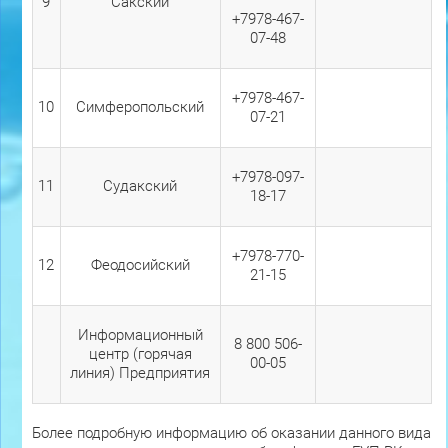
9
Сакский
+7978-467-
07-48
+7978-467-
10
Симферопольский
07-21
+7978-097-
11
Судакский
18-17
+7978-770-
12
Феодосийский
21-15
Информационный
8 800 506-
центр (горячая
00-05
линия) Предприятия
Более подробную информацию об оказании данного вида