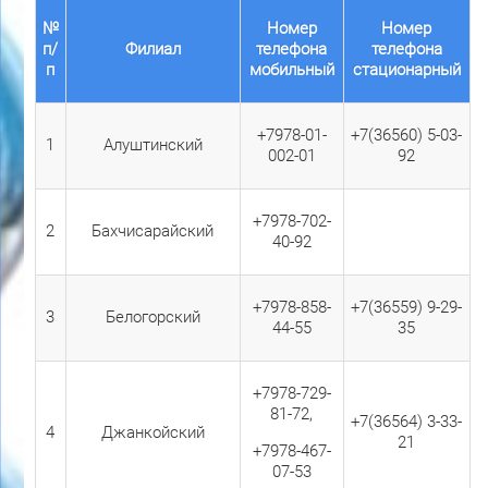
№
Номер
Номер
п/
Филиал
телефона
телефона
п
мобильный
стационарный
+7978-01-
+7(36560) 5-03-
1
Алуштинский
002-01
92
+7978-702-
2
Бахчисарайский
40-92
+7978-858-
+7(36559) 9-29-
3
Белогорский
44-55
35
+7978-729-
81-72,
+7(36564) 3-33-
4
Джанкойский
21
+7978-467-
07-53