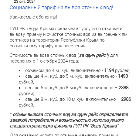
23 окт. 2024
Социальный тариф на вывоз сточных вод!
Уважаемые абоненты!
ГУП РК «Вода Крыма» оказывает услуги по откачке и
вывозу, приему и очистке сточных вод из выгребных ям,
септиков на территории Республики Крым по
социальному тарифу для населения.
Стоимость вывоза сточных вод (
за один рейс*
) для
населения с
1 октября 2024 года
:
объемом до 4 м. куб. включительно -
1194
рублей;
свыше 4 м. куб. до 5 м. куб. включительно -
1493
рублей;
свыше 5 м. куб. до 8 м.куб. включительно –
2388
рублей;
свыше 8 м. куб. до 10 м.куб. включительно –
2986
рублей.
*
объем вывоза сточных вод за один рейс определяется
заявкой потребителя и возможностью используемого
спецавтотранспорта филиала ГУП РК "Вода Крыма"
Для оказания услуги по откачке и вывозу, приему и