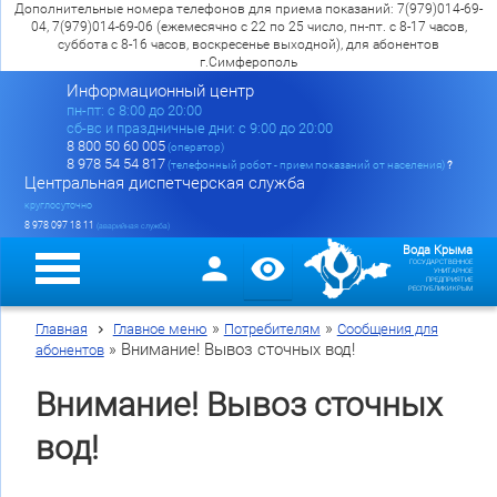
Дополнительные номера телефонов для приема показаний: 7(979)014-69-
04, 7(979)014-69-06 (ежемесячно с 22 по 25 число, пн-пт. с 8-17 часов,
суббота с 8-16 часов, воскресенье выходной), для абонентов
г.Симферополь
Информационный центр
пн-пт: c 8:00 до 20:00
сб-вс и праздничные дни: с 9:00 до 20:00
8 800 50 60 005
(оператор)
8 978 54 54 817
(телефонный робот - прием показаний от населения)
?
Центральная диспетчерская служба
круглосуточно
8 978 097 18 11
(аварийная служба)
Вода Крыма
ГОСУДАРСТВЕННОЕ
УНИТАРНОЕ
ПРЕДПРИЯТИЕ
РЕСПУБЛИКИ КРЫМ
»
»
Главная
Главное меню
Потребителям
Сообщения для
»
Внимание! Вывоз сточных вод!
абонентов
Внимание! Вывоз сточных
вод!