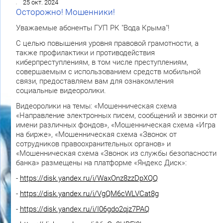
25 окт. 2024
Осторожно! Мошенники!
Уважаемые абоненты ГУП РК "Вода Крыма"!
С целью повышения уровня правовой грамотности, а
также профилактики и противодействия
киберпреступлениям, в том числе преступлениям,
совершаемым с использованием средств мобильной
связи, предоставляем вам для ознакомления
социальные видеоролики.
Видеоролики на темы: «Мошенническая схема
«Направление электронных писем, сообщений и звонки от
имени различных фондов», «Мошенническая схема «Игра
на бирже», «Мошенническая схема «Звонок от
сотрудников правоохранительных органов» и
«Мошенническая схема «Звонок из службы безопасности
банка» размещены на платформе «Яндекс Диск»:
-
https://disk.yandex.ru/i/WaxOnz8zzDpXQQ
-
https://disk.yandex.ru/i/VgQM6cWLVCat8g
-
https://disk.yandex.ru/i/I06gdo2qjz7PAQ