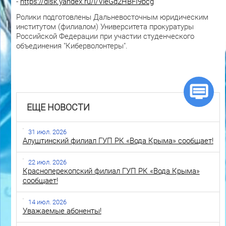
-
https://disk.yandex.ru/i/VieGq2HBFI9bcg
Ролики подготовлены Дальневосточным юридическим
институтом (филиалом) Университета прокуратуры
Российской Федерации при участии студенческого
объединения "Киберволонтеры".
ЕЩЕ НОВОСТИ
31 июл. 2026
Алуштинский филиал ГУП РК «Вода Крыма» сообщает!
22 июл. 2026
Красноперекопский филиал ГУП РК «Вода Крыма»
сообщает!
14 июл. 2026
Уважаемые абоненты!