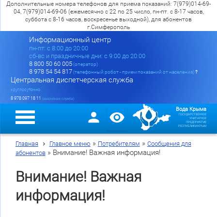
Дополнительные номера телефонов для приема показаний: 7(979)014-69-
04, 7(979)014-69-06 (ежемесячно с 22 по 25 число, пн-пт. с 8-17 часов,
суббота с 8-16 часов, воскресенье выходной), для абонентов
г.Симферополь
Информационный центр
пн-пт: c 8:00 до 20:00
сб-вс и праздничные дни: с 9:00 до 20:00
8 800 50 60 005
(оператор)
8 978 54 54 817
(телефонный робот - прием показаний от населения)
?
Центральная диспетчерская служба
круглосуточно
8 978 097 18 11
(аварийная служба)
Вода Крыма
ГОСУДАРСТВЕННОЕ
УНИТАРНОЕ
ПРЕДПРИЯТИЕ
РЕСПУБЛИКИ КРЫМ
»
»
Главная
Главное меню
Потребителям
Сообщения для
»
Внимание! Важная информация!
абонентов
Внимание! Важная
информация!