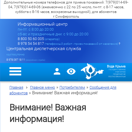
Дополнительные номера телефонов для приема показаний: 7(979)014-69-
04, 7(979)014-69-06 (ежемесячно с 22 по 25 число, пн-пт. с 8-17 часов,
суббота с 8-16 часов, воскресенье выходной), для абонентов
г.Симферополь
Информационный центр
пн-пт: c 8:00 до 20:00
сб-вс и праздничные дни: с 9:00 до 20:00
8 800 50 60 005
(оператор)
8 978 54 54 817
(телефонный робот - прием показаний от населения)
?
Центральная диспетчерская служба
круглосуточно
8 978 097 18 11
(аварийная служба)
Вода Крыма
ГОСУДАРСТВЕННОЕ
УНИТАРНОЕ
ПРЕДПРИЯТИЕ
РЕСПУБЛИКИ КРЫМ
»
»
Главная
Главное меню
Потребителям
Сообщения для
»
Внимание! Важная информация!
абонентов
Внимание! Важная
информация!