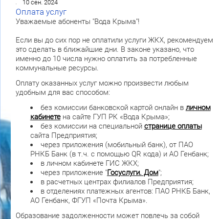
10 сен. 2024
Оплата услуг
Уважаемые абоненты "Вода Крыма"!
Если вы до сих пор не оплатили услуги ЖКХ, рекомендуем
это сделать в ближайшие дни. В законе указано, что
именно до 10 числа нужно оплатить за потребленные
коммунальные ресурсы.
Оплату оказанных услуг можно произвести любым
удобным для вас способом:
без комиссии банковской картой онлайн в
личном
кабинете
на сайте ГУП РК «Вода Крыма»;
без комиссии на специальной
странице оплаты
сайта Предприятия;
через приложения (мобильный банк), от ПАО
РНКБ Банк (в т.ч. с помощью QR кода) и АО Генбанк;
в личном кабинете ГИС ЖКХ;
через приложение "
Госуслуги. Дом
";
в расчетных центрах филиалов Предприятия;
в отделениях платежных агентов: ПАО РНКБ Банк,
АО Генбанк, ФГУП «Почта Крыма».
Образование задолженности может повлечь за собой