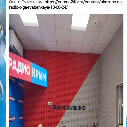
Ольга Рябенькая.
https://crimea24tv.ru/content/skazano-na-
radio-olga-ryabenkaya-13-08-24/