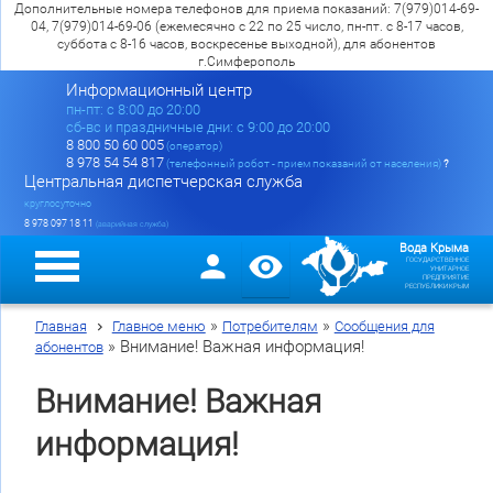
Дополнительные номера телефонов для приема показаний: 7(979)014-69-
04, 7(979)014-69-06 (ежемесячно с 22 по 25 число, пн-пт. с 8-17 часов,
суббота с 8-16 часов, воскресенье выходной), для абонентов
г.Симферополь
Информационный центр
пн-пт: c 8:00 до 20:00
сб-вс и праздничные дни: с 9:00 до 20:00
8 800 50 60 005
(оператор)
8 978 54 54 817
(телефонный робот - прием показаний от населения)
?
Центральная диспетчерская служба
круглосуточно
8 978 097 18 11
(аварийная служба)
Вода Крыма
ГОСУДАРСТВЕННОЕ
УНИТАРНОЕ
ПРЕДПРИЯТИЕ
РЕСПУБЛИКИ КРЫМ
»
»
Главная
Главное меню
Потребителям
Сообщения для
»
Внимание! Важная информация!
абонентов
Внимание! Важная
информация!