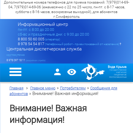
Дополнительные номера телефонов для приема показаний: 7(979)014-69-
04, 7(979)014-69-06 (ежемесячно с 22 по 25 число, пн-пт. с 8-17 часов,
суббота с 8-16 часов, воскресенье выходной), для абонентов
г.Симферополь
Информационный центр
пн-пт: c 8:00 до 20:00
сб-вс и праздничные дни: с 9:00 до 20:00
8 800 50 60 005
(оператор)
8 978 54 54 817
(телефонный робот - прием показаний от населения)
?
Центральная диспетчерская служба
круглосуточно
8 978 097 18 11
(аварийная служба)
Вода Крыма
ГОСУДАРСТВЕННОЕ
УНИТАРНОЕ
ПРЕДПРИЯТИЕ
РЕСПУБЛИКИ КРЫМ
»
»
Главная
Главное меню
Потребителям
Сообщения для
»
Внимание! Важная информация!
абонентов
Внимание! Важная
информация!