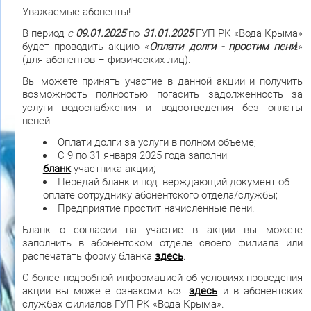
Уважаемые абоненты!
В период
с
09.01.2025
по
31.01.2025
ГУП РК «Вода Крыма»
будет проводить акцию «
Оплати долги - простим пени
!»
(для абонентов – физических лиц).
Вы можете принять участие в данной акции и получить
возможность полностью погасить задолженность за
услуги водоснабжения и водоотведения без оплаты
пеней:
Оплати долги за услуги в полном объеме;
С 9 по 31 января 2025 года заполни
бланк
участника акции;
Передай бланк и подтверждающий документ об
оплате сотруднику абонентского отдела/службы;
Предприятие простит начисленные пени.
Бланк о согласии на участие в акции вы можете
заполнить в абонентском отделе своего филиала или
распечатать форму бланка
здесь
.
С более подробной информацией об условиях проведения
акции вы можете ознакомиться
здесь
и в абонентских
службах филиалов ГУП РК «Вода Крыма».