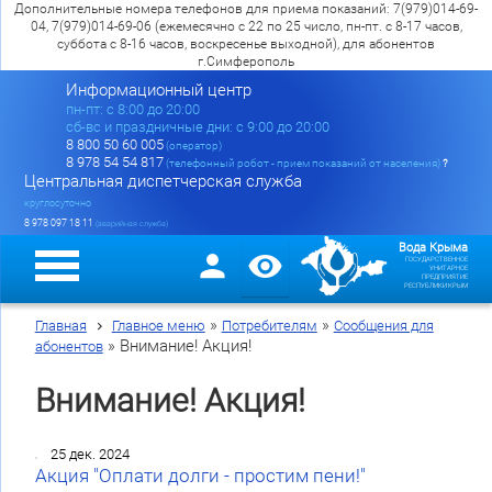
Дополнительные номера телефонов для приема показаний: 7(979)014-69-
04, 7(979)014-69-06 (ежемесячно с 22 по 25 число, пн-пт. с 8-17 часов,
суббота с 8-16 часов, воскресенье выходной), для абонентов
г.Симферополь
Информационный центр
пн-пт: c 8:00 до 20:00
сб-вс и праздничные дни: с 9:00 до 20:00
8 800 50 60 005
(оператор)
8 978 54 54 817
(телефонный робот - прием показаний от населения)
?
Центральная диспетчерская служба
круглосуточно
8 978 097 18 11
(аварийная служба)
Вода Крыма
ГОСУДАРСТВЕННОЕ
УНИТАРНОЕ
ПРЕДПРИЯТИЕ
РЕСПУБЛИКИ КРЫМ
»
»
Главная
Главное меню
Потребителям
Сообщения для
»
Внимание! Акция!
абонентов
Внимание! Акция!
25 дек. 2024
Акция "Оплати долги - простим пени!"