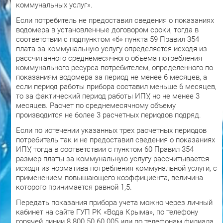
коммунальных услуг».
Если потребитель не предоставил сведения о показаниях
водомера в установленные договором сроки, тогда в
соответствии с подпунктом «б» пункта 59 Правил 354
плата за коммунальную услугу определяется исходя из
рассчитанного среднемесячного объема потребления
коммунального ресурса потребителем, определенного по
показаниям водомера за период не менее 6 месяцев, а
если период работы прибора составил меньше 6 месяцев,
то за фактический период работы ИПУ, но не менее 3
месяцев. Расчет по среднемесячному объему
производится не более 3 расчетных периодов подряд.
Если по истечении указанных трех расчетных периодов
потребитель так и не предоставил сведения о показаниях
ИПУ, тогда в соответствии с пунктом 60 Правил 354
размер платы за коммунальную услугу рассчитывается
исходя из норматива потребления коммунальной услуги, с
применением повышающего коэффициента, величина
которого принимается равной 1,5.
Передать показания прибора учета можно через личный
кабинет на сайте ГУП РК «Вода Крыма», по телефону
горячей линии 8 800 50 60 005 или по телефонам филиала.