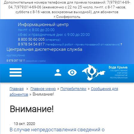
Дополнительные номера телефонов для приема показаний: 7(979)014-69-
04, 7(979)014-69-06 (ежемесячно с 22 по 25 число, пн-пт. с 8-17 часов,
суббота с 8-16 часов, воскресенье выходной), для абонентов
г.Симферополь
Информационный центр
пн-пт: c 8:00 до 20:00
сб-вс и праздничные дни: с 9:00 до 20:00
8 800 50 60 005
(оператор)
8 978 54 54 817
(телефонный робот - прием показаний от населения)
?
Центральная диспетчерская служба
круглосуточно
8 978 097 18 11
(аварийная служба)
Вода Крыма
ГОСУДАРСТВЕННОЕ
УНИТАРНОЕ
ПРЕДПРИЯТИЕ
РЕСПУБЛИКИ КРЫМ
»
»
Главная
Главное меню
Потребителям
Сообщения для
»
Внимание!
абонентов
Внимание!
13 окт. 2020
В случае непредоставления сведений о