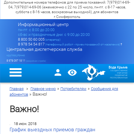
Дополнительные номера телефонов для приема показаний: 7(979)014-69-
04, 7(979)014-69-06 (ежемесячно с 22 по 25 число, пн-пт. с 8-17 часов,
суббота с 8-16 часов, воскресенье выходной), для абонентов
г.Симферополь
Информационный центр
пн-пт: c 8:00 до 20:00
сб-вс и праздничные дни: с 9:00 до 20:00
8 800 50 60 005
(оператор)
8 978 54 54 817
(телефонный робот - прием показаний от населения)
?
Центральная диспетчерская служба
круглосуточно
8 978 097 18 11
(аварийная служба)
Вода Крыма
ГОСУДАРСТВЕННОЕ
УНИТАРНОЕ
ПРЕДПРИЯТИЕ
РЕСПУБЛИКИ КРЫМ
»
»
Главная
Главное меню
Потребителям
Сообщения для
»
Важно!
абонентов
Важно!
18 июн. 2018
График выездных приемов граждан