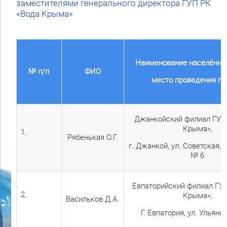
заместителями генерального директора ГУП РК
«Вода Крыма»
Наименование населённог
№ п/п
ФИО
место проведения п
Джанкойский филиал ГУП
Крыма»,
1.
Рябенькая О.Г.
г. Джанкой, ул. Советская, 
№ 6
Евпаторийский филиал ГУ
2.
Крыма»,
Васильков Д.А.
Г. Евпатория, ул. Ульянов