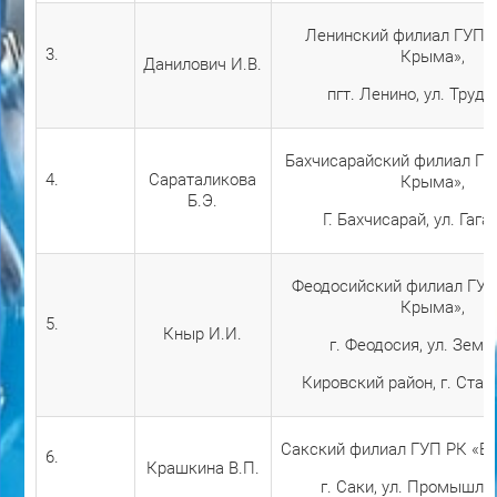
Ленинский филиал ГУП 
3.
Крыма»,
Данилович И.В.
пгт. Ленино, ул. Трудо
Бахчисарайский филиал ГУ
4.
Сараталикова
Крыма»,
Б.Э.
Г. Бахчисарай, ул. Гага
Феодосийский филиал ГУП
Крыма»,
5.
Кныр И.И.
г. Феодосия, ул. Земс
Кировский район, г. Ста
Сакский филиал ГУП РК «В
6.
Крашкина В.П.
г. Саки, ул. Промышлен