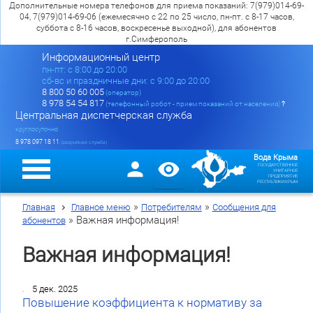
Дополнительные номера телефонов для приема показаний: 7(979)014-69-
04, 7(979)014-69-06 (ежемесячно с 22 по 25 число, пн-пт. с 8-17 часов,
суббота с 8-16 часов, воскресенье выходной), для абонентов
г.Симферополь
Информационный центр
пн-пт: c 8:00 до 20:00
сб-вс и праздничные дни: с 9:00 до 20:00
8 800 50 60 005
(оператор)
8 978 54 54 817
(телефонный робот - прием показаний от населения)
?
Центральная диспетчерская служба
круглосуточно
8 978 097 18 11
(аварийная служба)
Вода Крыма
ГОСУДАРСТВЕННОЕ
УНИТАРНОЕ
ПРЕДПРИЯТИЕ
РЕСПУБЛИКИ КРЫМ
»
»
Главная
Главное меню
Потребителям
Сообщения для
»
Важная информация!
абонентов
Важная информация!
5 дек. 2025
Повышение коэффициента к нормативу за