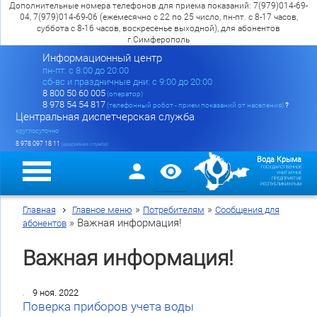
Дополнительные номера телефонов для приема показаний: 7(979)014-69-
04, 7(979)014-69-06 (ежемесячно с 22 по 25 число, пн-пт. с 8-17 часов,
суббота с 8-16 часов, воскресенье выходной), для абонентов
г.Симферополь
Информационный центр
пн-пт: c 8:00 до 20:00
сб-вс и праздничные дни: с 9:00 до 20:00
8 800 50 60 005
(оператор)
8 978 54 54 817
(телефонный робот - прием показаний от населения)
?
Центральная диспетчерская служба
круглосуточно
8 978 097 18 11
(аварийная служба)
Вода Крыма
ГОСУДАРСТВЕННОЕ
УНИТАРНОЕ
ПРЕДПРИЯТИЕ
РЕСПУБЛИКИ КРЫМ
»
»
Главная
Главное меню
Потребителям
Сообщения для
»
Важная информация!
абонентов
Важная информация!
9 ноя. 2022
Поверка приборов учета воды