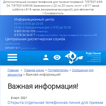
Дополнительные номера телефонов для приема показаний: 7(979)014-69-
04, 7(979)014-69-06 (ежемесячно с 22 по 25 число, пн-пт. с 8-17 часов,
суббота с 8-16 часов, воскресенье выходной), для абонентов
г.Симферополь
Информационный центр
пн-пт: c 8:00 до 20:00
сб-вс и праздничные дни: с 9:00 до 20:00
8 800 50 60 005
(оператор)
8 978 54 54 817
(телефонный робот - прием показаний от населения)
?
Центральная диспетчерская служба
круглосуточно
8 978 097 18 11
(аварийная служба)
Вода Крыма
ГОСУДАРСТВЕННОЕ
УНИТАРНОЕ
ПРЕДПРИЯТИЕ
РЕСПУБЛИКИ КРЫМ
»
»
Главная
Главное меню
Потребителям
Сообщения для
»
Важная информация!
абонентов
Важная информация!
8 июл. 2021
Открыта отдельная телефонная линия для приема