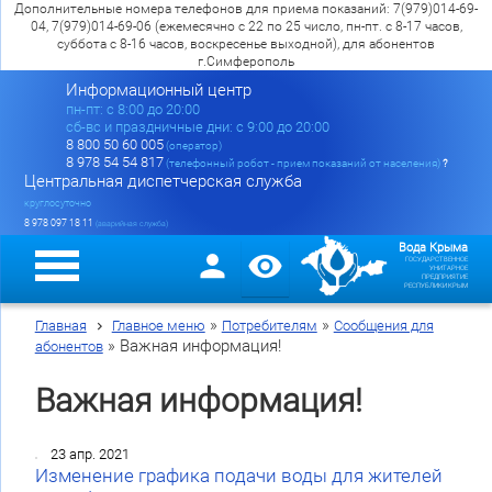
Дополнительные номера телефонов для приема показаний: 7(979)014-69-
04, 7(979)014-69-06 (ежемесячно с 22 по 25 число, пн-пт. с 8-17 часов,
суббота с 8-16 часов, воскресенье выходной), для абонентов
г.Симферополь
Информационный центр
пн-пт: c 8:00 до 20:00
сб-вс и праздничные дни: с 9:00 до 20:00
8 800 50 60 005
(оператор)
8 978 54 54 817
(телефонный робот - прием показаний от населения)
?
Центральная диспетчерская служба
круглосуточно
8 978 097 18 11
(аварийная служба)
Вода Крыма
ГОСУДАРСТВЕННОЕ
УНИТАРНОЕ
ПРЕДПРИЯТИЕ
РЕСПУБЛИКИ КРЫМ
»
»
Главная
Главное меню
Потребителям
Сообщения для
»
Важная информация!
абонентов
Важная информация!
23 апр. 2021
Изменение графика подачи воды для жителей