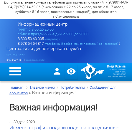
Дополнительные номера телефонов для приема показаний: 7(979)014-69-
04, 7(979)014-69-06 (ежемесячно с 22 по 25 число, пн-пт. с 8-17 часов,
суббота с 8-16 часов, воскресенье выходной), для абонентов
г.Симферополь
Информационный центр
пн-пт: c 8:00 до 20:00
сб-вс и праздничные дни: с 9:00 до 20:00
8 800 50 60 005
(оператор)
8 978 54 54 817
(телефонный робот - прием показаний от населения)
?
Центральная диспетчерская служба
круглосуточно
8 978 097 18 11
(аварийная служба)
Вода Крыма
ГОСУДАРСТВЕННОЕ
УНИТАРНОЕ
ПРЕДПРИЯТИЕ
РЕСПУБЛИКИ КРЫМ
»
»
Главная
Главное меню
Потребителям
Сообщения для
»
Важная информация!
абонентов
Важная информация!
30 дек. 2020
Изменен график подачи воды на праздничные