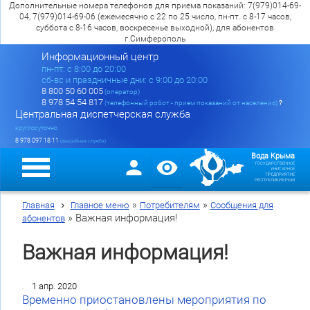
Дополнительные номера телефонов для приема показаний: 7(979)014-69-
04, 7(979)014-69-06 (ежемесячно с 22 по 25 число, пн-пт. с 8-17 часов,
суббота с 8-16 часов, воскресенье выходной), для абонентов
г.Симферополь
Информационный центр
пн-пт: c 8:00 до 20:00
сб-вс и праздничные дни: с 9:00 до 20:00
8 800 50 60 005
(оператор)
8 978 54 54 817
(телефонный робот - прием показаний от населения)
?
Центральная диспетчерская служба
круглосуточно
8 978 097 18 11
(аварийная служба)
Вода Крыма
ГОСУДАРСТВЕННОЕ
УНИТАРНОЕ
ПРЕДПРИЯТИЕ
РЕСПУБЛИКИ КРЫМ
»
»
Главная
Главное меню
Потребителям
Сообщения для
»
Важная информация!
абонентов
Важная информация!
1 апр. 2020
Временно приостановлены мероприятия по