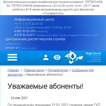
Дополнительные номера телефонов для приема показаний: 7(979)014-69-
04, 7(979)014-69-06 (ежемесячно с 22 по 25 число, пн-пт. с 8-17 часов,
суббота с 8-16 часов, воскресенье выходной), для абонентов
г.Симферополь
Информационный центр
пн-пт: c 8:00 до 20:00
сб-вс и праздничные дни: с 9:00 до 20:00
8 800 50 60 005
(оператор)
8 978 54 54 817
(телефонный робот - прием показаний от населения)
?
Центральная диспетчерская служба
круглосуточно
8 978 097 18 11
(аварийная служба)
Вода Крыма
ГОСУДАРСТВЕННОЕ
УНИТАРНОЕ
ПРЕДПРИЯТИЕ
РЕСПУБЛИКИ КРЫМ
»
»
Главная
Главное меню
Потребителям
Сообщения для
»
Уважаемые абоненты!
абонентов
Уважаемые абоненты!
22 янв. 2021
По техническим причинам 22.01.2021 горячая линия ГУП