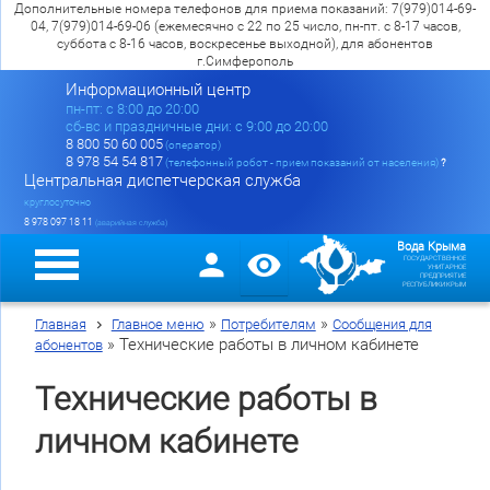
Дополнительные номера телефонов для приема показаний: 7(979)014-69-
04, 7(979)014-69-06 (ежемесячно с 22 по 25 число, пн-пт. с 8-17 часов,
суббота с 8-16 часов, воскресенье выходной), для абонентов
г.Симферополь
Информационный центр
пн-пт: c 8:00 до 20:00
сб-вс и праздничные дни: с 9:00 до 20:00
8 800 50 60 005
(оператор)
8 978 54 54 817
(телефонный робот - прием показаний от населения)
?
Центральная диспетчерская служба
круглосуточно
8 978 097 18 11
(аварийная служба)
Вода Крыма
ГОСУДАРСТВЕННОЕ
УНИТАРНОЕ
ПРЕДПРИЯТИЕ
РЕСПУБЛИКИ КРЫМ
»
»
Главная
Главное меню
Потребителям
Сообщения для
»
Технические работы в личном кабинете
абонентов
Технические работы в
личном кабинете