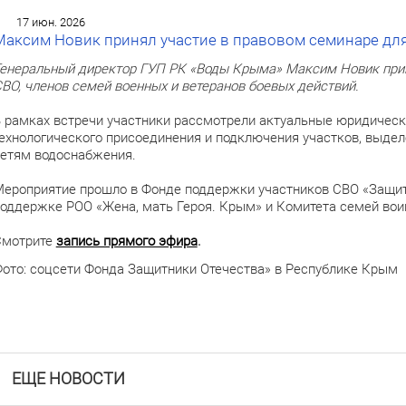
17 июн. 2026
Максим Новик принял участие в правовом семинаре для
енеральный директор ГУП РК «Воды Крыма» Максим Новик прин
ВО, членов семей военных и ветеранов боевых действий.
⠀
 рамках встречи участники рассмотрели актуальные юридическ
ехнологического присоединения и подключения участков, выде
етям водоснабжения.
⠀
ероприятие прошло в Фонде поддержки участников СВО «Защит
оддержке РОО «Жена, мать Героя. Крым» и Комитета семей вои
⠀
Смотрите
запись прямого эфира
.
ото: соцсети Фонда Защитники Отечества» в Республике Крым
ЕЩЕ НОВОСТИ