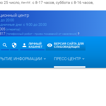
5 число, пн-пт. с 8-17 часов, суббота с 8-16 часов,
ионный центр
0 до 20:00
здничные дни: с 9:00 до 20:00
 005
(оператор)
 817
(телефонный робот - прием показаний от населения)
?
ЛИЧНЫЙ
ВЕРСИЯ САЙТА ДЛЯ
КАБИНЕТ
СЛАБОВИДЯЩИХ
РЫТИЕ ИНФОРМАЦИИ
ПРЕСС-ЦЕНТР