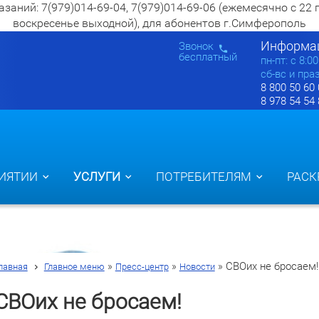
ий: 7(979)014-69-04, 7(979)014-69-06 (ежемесячно с 22 по 2
воскресенье выходной), для абонентов г.Симферополь
Информац
Звонок
бесплатный
пн-пт: c 8:0
сб-вс и пра
8 800 50 60
8 978 54 54
ИЯТИИ
УСЛУГИ
ПОТРЕБИТЕЛЯМ
РАСК
»
»
»
СВОих не бросаем!
лавная
Главное меню
Пресс-центр
Новости
СВОих не бросаем!