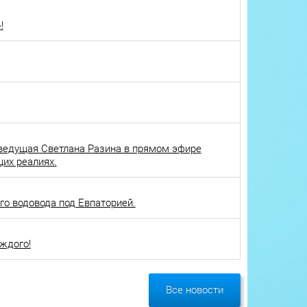
!
ведущая Светлана Разина в прямом эфире
щих реалиях.
о водовода под Евпаторией.
ждого!
Все новости