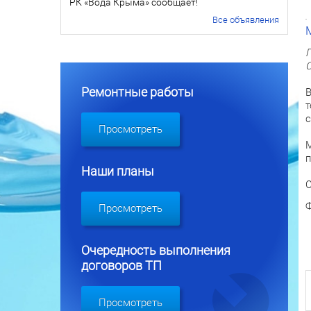
РК «Вода Крыма» сообщает!
Все объявления
Г
С
Ремонтные работы
В
т
с
Просмотреть
М
п
Наши планы
Ф
Просмотреть
Очередность выполнения
договоров ТП
Просмотреть