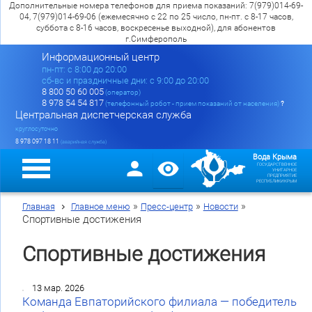
Дополнительные номера телефонов для приема показаний: 7(979)014-69-
04, 7(979)014-69-06 (ежемесячно с 22 по 25 число, пн-пт. с 8-17 часов,
суббота с 8-16 часов, воскресенье выходной), для абонентов
г.Симферополь
Информационный центр
пн-пт: c 8:00 до 20:00
сб-вс и праздничные дни: с 9:00 до 20:00
8 800 50 60 005
(оператор)
8 978 54 54 817
(телефонный робот - прием показаний от населения)
?
Центральная диспетчерская служба
круглосуточно
8 978 097 18 11
(аварийная служба)
Вода Крыма
ГОСУДАРСТВЕННОЕ
УНИТАРНОЕ
ПРЕДПРИЯТИЕ
РЕСПУБЛИКИ КРЫМ
»
»
»
Главная
Главное меню
Пресс-центр
Новости
Спортивные достижения
Спортивные достижения
13 мар. 2026
Команда Евпаторийского филиала — победитель