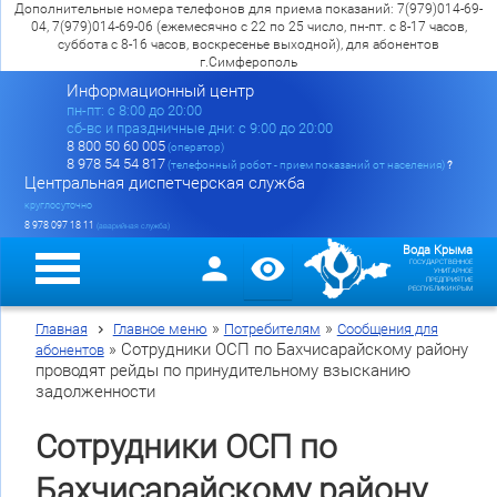
Дополнительные номера телефонов для приема показаний: 7(979)014-69-
04, 7(979)014-69-06 (ежемесячно с 22 по 25 число, пн-пт. с 8-17 часов,
суббота с 8-16 часов, воскресенье выходной), для абонентов
г.Симферополь
Информационный центр
пн-пт: c 8:00 до 20:00
сб-вс и праздничные дни: с 9:00 до 20:00
8 800 50 60 005
(оператор)
8 978 54 54 817
(телефонный робот - прием показаний от населения)
?
Центральная диспетчерская служба
круглосуточно
8 978 097 18 11
(аварийная служба)
Вода Крыма
ГОСУДАРСТВЕННОЕ
УНИТАРНОЕ
ПРЕДПРИЯТИЕ
РЕСПУБЛИКИ КРЫМ
»
»
Главная
Главное меню
Потребителям
Сообщения для
»
Сотрудники ОСП по Бахчисарайскому району
абонентов
проводят рейды по принудительному взысканию
задолженности
Сотрудники ОСП по
Бахчисарайскому району