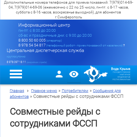
Дополнительные номера телефонов для приема показаний: 7(979)014-69-
04, 7(979)014-69-06 (ежемесячно с 22 по 25 число, пн-пт. с 8-17 часов,
суббота с 8-16 часов, воскресенье выходной), для абонентов
г.Симферополь
Информационный центр
пн-пт: c 8:00 до 20:00
сб-вс и праздничные дни: с 9:00 до 20:00
8 800 50 60 005
(оператор)
8 978 54 54 817
(телефонный робот - прием показаний от населения)
?
Центральная диспетчерская служба
круглосуточно
8 978 097 18 11
(аварийная служба)
Вода Крыма
ГОСУДАРСТВЕННОЕ
УНИТАРНОЕ
ПРЕДПРИЯТИЕ
РЕСПУБЛИКИ КРЫМ
»
»
Главная
Главное меню
Потребителям
Сообщения для
»
Совместные рейды с сотрудниками ФССП
абонентов
Совместные рейды с
сотрудниками ФССП