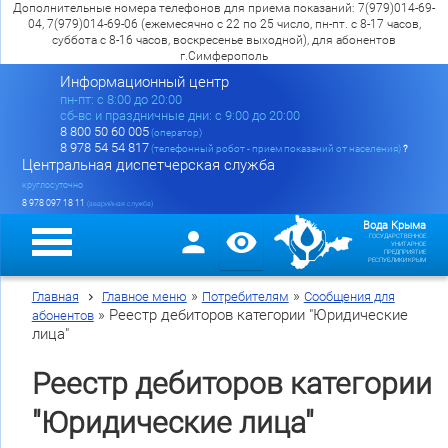
Дополнительные номера телефонов для приема показаний: 7(979)014-69-
04, 7(979)014-69-06 (ежемесячно с 22 по 25 число, пн-пт. с 8-17 часов,
суббота с 8-16 часов, воскресенье выходной), для абонентов
г.Симферополь
Информационный центр
пн-пт: c 8:00 до 20:00
сб-вс и праздничные дни: с 9:00 до 20:00
8 800 50 60 005
(оператор)
8 978 54 54 817
(телефонный робот - прием показаний от населения)
?
Центральная диспетчерская служба
круглосуточно
8 978 097 18 11
(аварийная служба)
Вода Крыма
ГОСУДАРСТВЕННОЕ
УНИТАРНОЕ
ПРЕДПРИЯТИЕ
РЕСПУБЛИКИ КРЫМ
»
»
Главная
Главное меню
Потребителям
Сообщения для
»
Реестр дебиторов категории "Юридические
абонентов
лица"
Реестр дебиторов категории
"Юридические лица"