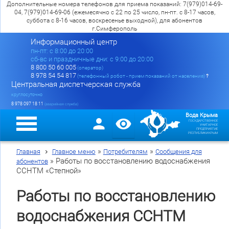
Дополнительные номера телефонов для приема показаний: 7(979)014-69-
04, 7(979)014-69-06 (ежемесячно с 22 по 25 число, пн-пт. с 8-17 часов,
суббота с 8-16 часов, воскресенье выходной), для абонентов
г.Симферополь
Информационный центр
пн-пт: c 8:00 до 20:00
сб-вс и праздничные дни: с 9:00 до 20:00
8 800 50 60 005
(оператор)
8 978 54 54 817
(телефонный робот - прием показаний от населения)
?
Центральная диспетчерская служба
круглосуточно
8 978 097 18 11
(аварийная служба)
Вода Крыма
ГОСУДАРСТВЕННОЕ
УНИТАРНОЕ
ПРЕДПРИЯТИЕ
РЕСПУБЛИКИ КРЫМ
»
»
Главная
Главное меню
Потребителям
Сообщения для
»
Работы по восстановлению водоснабжения
абонентов
ССНТМ «Степной»
Работы по восстановлению
водоснабжения ССНТМ