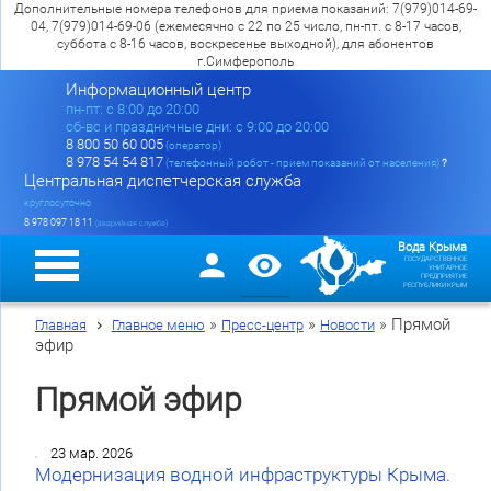
Дополнительные номера телефонов для приема показаний: 7(979)014-69-
04, 7(979)014-69-06 (ежемесячно с 22 по 25 число, пн-пт. с 8-17 часов,
суббота с 8-16 часов, воскресенье выходной), для абонентов
г.Симферополь
Информационный центр
пн-пт: c 8:00 до 20:00
сб-вс и праздничные дни: с 9:00 до 20:00
8 800 50 60 005
(оператор)
8 978 54 54 817
(телефонный робот - прием показаний от населения)
?
Центральная диспетчерская служба
круглосуточно
8 978 097 18 11
(аварийная служба)
Вода Крыма
ГОСУДАРСТВЕННОЕ
УНИТАРНОЕ
ПРЕДПРИЯТИЕ
РЕСПУБЛИКИ КРЫМ
»
»
»
Прямой
Главная
Главное меню
Пресс-центр
Новости
эфир
Прямой эфир
23 мар. 2026
Модернизация водной инфраструктуры Крыма.