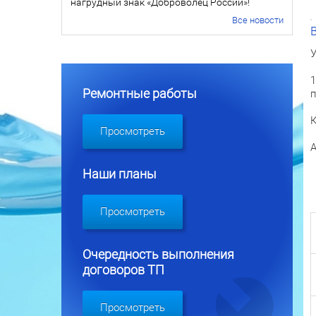
нагрудный знак «Доброволец России»!
Все новости
У
1
Ремонтные работы
п
К
Просмотреть
А
Наши планы
Просмотреть
Очередность выполнения
договоров ТП
Просмотреть