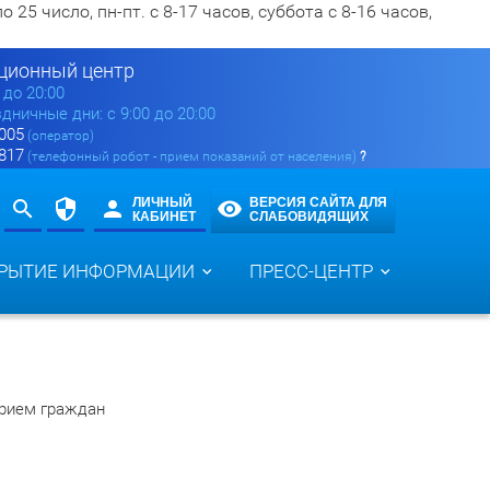
5 число, пн-пт. с 8-17 часов, суббота с 8-16 часов,
ионный центр
0 до 20:00
здничные дни: с 9:00 до 20:00
 005
(оператор)
 817
(телефонный робот - прием показаний от населения)
?
ЛИЧНЫЙ
ВЕРСИЯ САЙТА ДЛЯ
КАБИНЕТ
СЛАБОВИДЯЩИХ
РЫТИЕ ИНФОРМАЦИИ
ПРЕСС-ЦЕНТР
рием граждан