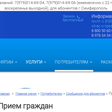
ий: 7(979)014-69-04, 7(979)014-69-06 (ежемесячно с 22 по 2
воскресенье выходной), для абонентов г.Симферополь
Информац
Звонок
бесплатный
пн-пт: c 8:0
сб-вс и пра
8 800 50 60
8 978 54 54
ИЯТИИ
УСЛУГИ
ПОТРЕБИТЕЛЯМ
РАСК
»
»
»
П
лавная
Главное меню
Потребителям
Сообщения для абонентов
Прием граждан