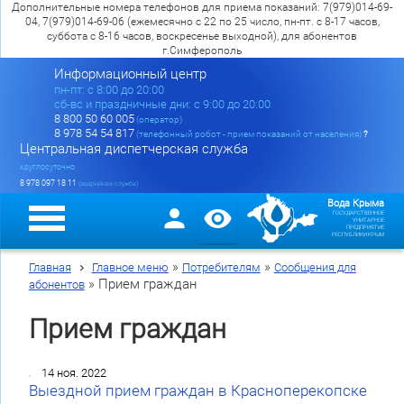
Дополнительные номера телефонов для приема показаний: 7(979)014-69-
04, 7(979)014-69-06 (ежемесячно с 22 по 25 число, пн-пт. с 8-17 часов,
суббота с 8-16 часов, воскресенье выходной), для абонентов
г.Симферополь
Информационный центр
пн-пт: c 8:00 до 20:00
сб-вс и праздничные дни: с 9:00 до 20:00
8 800 50 60 005
(оператор)
8 978 54 54 817
(телефонный робот - прием показаний от населения)
?
Центральная диспетчерская служба
круглосуточно
8 978 097 18 11
(аварийная служба)
Вода Крыма
ГОСУДАРСТВЕННОЕ
УНИТАРНОЕ
ПРЕДПРИЯТИЕ
РЕСПУБЛИКИ КРЫМ
»
»
Главная
Главное меню
Потребителям
Сообщения для
»
Прием граждан
абонентов
Прием граждан
14 ноя. 2022
Выездной прием граждан в Красноперекопске