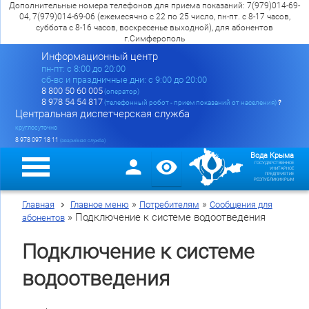
Дополнительные номера телефонов для приема показаний: 7(979)014-69-
04, 7(979)014-69-06 (ежемесячно с 22 по 25 число, пн-пт. с 8-17 часов,
суббота с 8-16 часов, воскресенье выходной), для абонентов
г.Симферополь
Информационный центр
пн-пт: c 8:00 до 20:00
сб-вс и праздничные дни: с 9:00 до 20:00
8 800 50 60 005
(оператор)
8 978 54 54 817
(телефонный робот - прием показаний от населения)
?
Центральная диспетчерская служба
круглосуточно
8 978 097 18 11
(аварийная служба)
Вода Крыма
ГОСУДАРСТВЕННОЕ
УНИТАРНОЕ
ПРЕДПРИЯТИЕ
РЕСПУБЛИКИ КРЫМ
»
»
Главная
Главное меню
Потребителям
Сообщения для
»
Подключение к системе водоотведения
абонентов
Подключение к системе
водоотведения