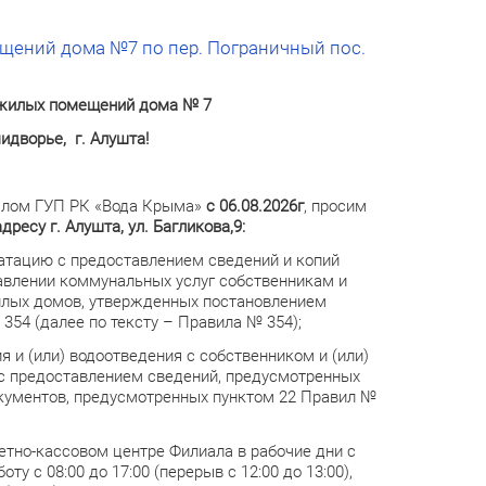
ений дома №7 по пер. Пограничный пос.
 жилых помещений дома № 7
идворье, г. Алушта!
алом ГУП РК «Вода Крыма»
с 06.08.2026г
, просим
ресу г. Алушта, ул. Багликова,9:
атацию с предоставлением сведений и копий
авлении коммунальных услуг собственникам и
илых домов, утвержденных постановлением
354 (далее по тексту – Правила № 354);
 и (или) водоотведения с собственником и (или)
с предоставлением сведений, предусмотренных
окументов, предусмотренных пунктом 22 Правил №
етно-кассовом центре Филиала в рабочие дни с
ту с 08:00 до 17:00 (перерыв с 12:00 до 13:00),