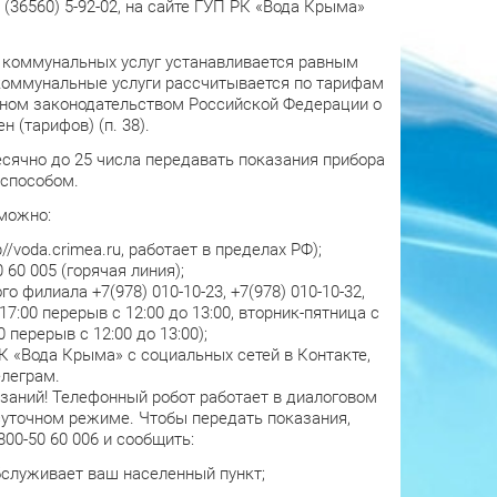
7 (36560) 5-92-02, на сайте ГУП РК «Вода Крыма»
 коммунальных услуг устанавливается равным
 коммунальные услуги рассчитывается по тарифам
енном законодательством Российской Федерации о
 (тарифов) (п. 38).
есячно до 25 числа передавать показания прибора
способом.
можно:
/voda.crimea.ru, работает в пределах РФ);
 60 005 (горячая линия);
филиала +7(978) 010-10-23, +7(978) 010-10-32,
 17:00 перерыв с 12:00 до 13:00, вторник-пятница с
0 перерыв с 12:00 до 13:00);
 «Вода Крыма» с социальных сетей в Контакте,
елеграм.
заний! Телефонный робот работает в диалоговом
осуточном режиме. Чтобы передать показания,
00-50 60 006 и сообщить:
бслуживает ваш населенный пункт;