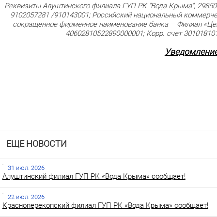
Реквизиты Алуштинского филиала ГУП РК "Вода Крыма", 298500,
9102057281 /910143001; Российский национальный коммерче
сокращенное фирменное наименование банка – Филиал «Цен
40602810522890000001; Корр. счет 30101810
Уведомлени
ЕЩЕ НОВОСТИ
31 июл. 2026
Алуштинский филиал ГУП РК «Вода Крыма» сообщает!
22 июл. 2026
Красноперекопский филиал ГУП РК «Вода Крыма» сообщает!