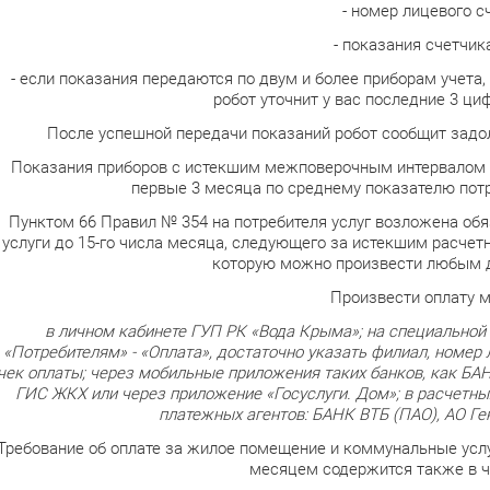
- номер лицевого с
- показания счетчика
- если показания передаются по двум и более приборам учета,
робот уточнит у вас последние 3 ци
После успешной передачи показаний робот сообщит задо
Показания приборов с истекшим межповерочным интервалом 
первые 3 месяца по среднему показателю потр
Пунктом 66 Правил № 354 на потребителя услуг возложена о
услуги до 15-го числа месяца, следующего за истекшим расчет
которую можно произвести любым 
Произвести оплату 
в личном кабинете ГУП РК «Вода Крыма»;
на специальной
«Потребителям» - «Оплата», достаточно указать филиал, номер 
чек оплаты;
через мобильные приложения таких банков, как БАНК
ГИС ЖКХ или через приложение «Госуслуги. Дом»;
в расчетны
платежных агентов: БАНК ВТБ (ПАО), АО Г
Требование об оплате за жилое помещение и коммунальные усл
месяцем содержится также в ч