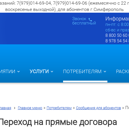
ий: 7(979)014-69-04, 7(979)014-69-06 (ежемесячно с 22 по 2
воскресенье выходной), для абонентов г.Симферополь
Информац
Звонок
бесплатный
пн-пт: c 8:0
сб-вс и пра
8 800 50 60
8 978 54 54
ИЯТИИ
УСЛУГИ
ПОТРЕБИТЕЛЯМ
РАСК
»
»
»
П
лавная
Главное меню
Потребителям
Сообщения для абонентов
Переход на прямые договора