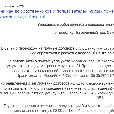
27 мая. 2026
Вниманию собственников и пользователей жилых помещ
Семидворье, г. Алушта!
Уважаемые собственники и пользователи
по переулку Пограничный пос. Сем
В связи
с переходом на прямые договора
с Алуштинским фили
Вас
обратиться
в расчетно-кассовый центр по ад
-
с заявлением о приеме узла учета
холодной воды в эксплу
документов, предусмотренных пунктом 81 Правил о предост
пользователям помещений в многоквартирных домах и ж
Правительства Российской Федерации от 06.05.2011 № 
-
с заявлением о заключении договора
холодного водоснабжения
пользователем жилого помещения (занимаемого помещения) 
абзацами восемь-пятнадцать пункта 6 Правил № 354 и копий д
354.
Подать заявления и получить консультации Вы можете в расч
понедельника по пятницу с 08:00 до 18:00 без перерыва, в суббо