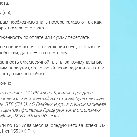
чета;
 (ов);
 вам необходимо знать номера каждого, так как
фры номера счетчика.
лженность по оплате или сумму переплаты.
не принимаются, а начисления осуществляются
ебления, далее — по нормативу.
бязанность ежемесячной платы за коммунальные
ным периодом, за который производится оплата и
доступным способом.
можно:
 страничке ГУП РК «Вода Крыма» в разделе
лицевого счета и
e
-
mail
, на который будет выслан
 ВТБ (ПАО), АО Генбанк и др.;
в личном кабинете
х центрах филиалов Предприятия;
в отделениях
енбанк, ФГУП «Почта Крыма».
уги до 15 числа месяца, следующего за истекшим
.1 ст.155 ЖК РФ
.