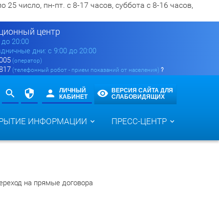
5 число, пн-пт. с 8-17 часов, суббота с 8-16 часов,
ионный центр
0 до 20:00
здничные дни: с 9:00 до 20:00
 005
(оператор)
 817
(телефонный робот - прием показаний от населения)
?
ЛИЧНЫЙ
ВЕРСИЯ САЙТА ДЛЯ
КАБИНЕТ
СЛАБОВИДЯЩИХ
РЫТИЕ ИНФОРМАЦИИ
ПРЕСС-ЦЕНТР
ереход на прямые договора