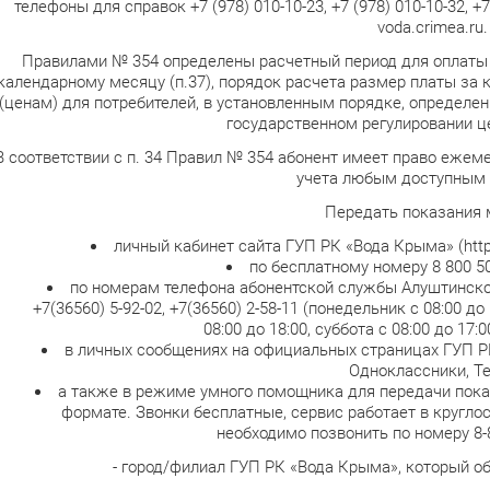
телефоны для справок +7 (978) 010-10-23, +7 (978) 010-10-32, +
voda.crimea.ru.
Правилами № 354 определены расчетный период для оплаты
календарному месяцу (п.37), порядок расчета размер платы за
(ценам) для потребителей, в установленным порядке, определ
государственном регулировании цен
В соответствии с п. 34 Правил № 354 абонент имеет право ежем
учета любым доступным 
Передать показания 
личный кабинет сайта ГУП РК «Вода Крыма» (http/
по бесплатному номеру 8 800 50
по номерам телефона абонентской службы Алуштинского 
+7(36560) 5-92-02, +7(36560) 2-58-11 (понедельник с 08:00 до
08:00 до 18:00, суббота с 08:00 до 17:0
в личных сообщениях на официальных страницах ГУП РК
Одноклассники, Т
а также в режиме умного помощника для передачи пока
формате. Звонки бесплатные, сервис работает в кругл
необходимо позвонить по номеру 8-8
- город/филиал ГУП РК «Вода Крыма», который о