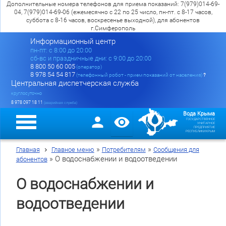
Дополнительные номера телефонов для приема показаний: 7(979)014-69-
04, 7(979)014-69-06 (ежемесячно с 22 по 25 число, пн-пт. с 8-17 часов,
суббота с 8-16 часов, воскресенье выходной), для абонентов
г.Симферополь
Информационный центр
пн-пт: c 8:00 до 20:00
сб-вс и праздничные дни: с 9:00 до 20:00
8 800 50 60 005
(оператор)
8 978 54 54 817
(телефонный робот - прием показаний от населения)
?
Центральная диспетчерская служба
круглосуточно
8 978 097 18 11
(аварийная служба)
Вода Крыма
ГОСУДАРСТВЕННОЕ
УНИТАРНОЕ
ПРЕДПРИЯТИЕ
РЕСПУБЛИКИ КРЫМ
»
»
Главная
Главное меню
Потребителям
Сообщения для
»
О водоснабжении и водоотведении
абонентов
О водоснабжении и
водоотведении