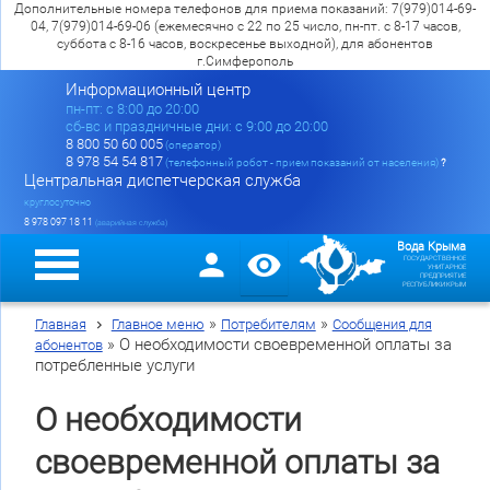
Дополнительные номера телефонов для приема показаний: 7(979)014-69-
04, 7(979)014-69-06 (ежемесячно с 22 по 25 число, пн-пт. с 8-17 часов,
суббота с 8-16 часов, воскресенье выходной), для абонентов
г.Симферополь
Информационный центр
пн-пт: c 8:00 до 20:00
сб-вс и праздничные дни: с 9:00 до 20:00
8 800 50 60 005
(оператор)
8 978 54 54 817
(телефонный робот - прием показаний от населения)
?
Центральная диспетчерская служба
круглосуточно
8 978 097 18 11
(аварийная служба)
Вода Крыма
ГОСУДАРСТВЕННОЕ
УНИТАРНОЕ
ПРЕДПРИЯТИЕ
РЕСПУБЛИКИ КРЫМ
»
»
Главная
Главное меню
Потребителям
Сообщения для
»
О необходимости своевременной оплаты за
абонентов
потребленные услуги
О необходимости
своевременной оплаты за