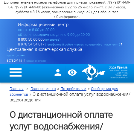
Дополнительные номера телефонов для приема показаний: 7(979)014-69-
04, 7(979)014-69-06 (ежемесячно с 22 по 25 число, пн-пт. с 8-17 часов,
суббота с 8-16 часов, воскресенье выходной), для абонентов
г.Симферополь
Информационный центр
пн-пт: c 8:00 до 20:00
сб-вс и праздничные дни: с 9:00 до 20:00
8 800 50 60 005
(оператор)
8 978 54 54 817
(телефонный робот - прием показаний от населения)
?
Центральная диспетчерская служба
круглосуточно
8 978 097 18 11
(аварийная служба)
Вода Крыма
ГОСУДАРСТВЕННОЕ
УНИТАРНОЕ
ПРЕДПРИЯТИЕ
РЕСПУБЛИКИ КРЫМ
»
»
Главная
Главное меню
Потребителям
Сообщения для
»
О дистанционной оплате услуг водоснабжения/
абонентов
водоотведения
О дистанционной оплате
услуг водоснабжения/