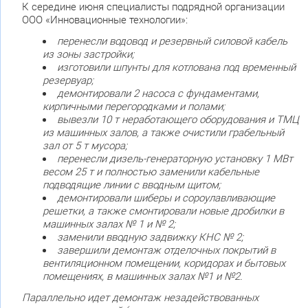
К середине июня специалисты подрядной организации
ООО «Инновационные технологии»:
перенесли водовод и резервный силовой кабель
из зоны застройки;
изготовили шпунты для котлована под временный
резервуар;
демонтировали 2 насоса с фундаментами,
кирпичными перегородками и полами;
вывезли 10 т неработающего оборудования и ТМЦ
из машинных залов, а также очистили грабельный
зал от 5 т мусора;
перенесли дизель-генераторную установку 1 МВт
весом 25 т и полностью заменили кабельные
подводящие линии с вводным щитом;
демонтировали шиберы и сороулавливающие
решетки, а также смонтировали новые дробилки в
машинных залах № 1 и № 2;
заменили вводную задвижку КНС № 2;
завершили демонтаж отделочных покрытий в
вентиляционном помещении, коридорах и бытовых
помещениях, в машинных залах №1 и №2.
Параллельно идет демонтаж незадействованных