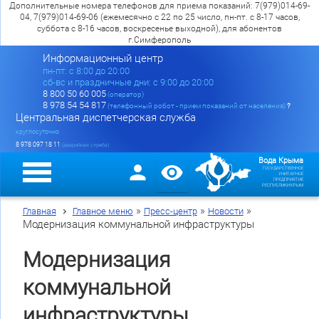
Дополнительные номера телефонов для приема показаний: 7(979)014-69-
04, 7(979)014-69-06 (ежемесячно с 22 по 25 число, пн-пт. с 8-17 часов,
суббота с 8-16 часов, воскресенье выходной), для абонентов
г.Симферополь
Информационный центр
пн-пт: c 8:00 до 20:00
сб-вс и праздничные дни: с 9:00 до 20:00
8 800 50 60 005
(оператор)
8 978 54 54 817
(телефонный робот - прием показаний от населения)
?
Центральная диспетчерская служба
круглосуточно
8 978 097 18 11
(аварийная служба)
Вода Крыма
ГОСУДАРСТВЕННОЕ
УНИТАРНОЕ
ПРЕДПРИЯТИЕ
РЕСПУБЛИКИ КРЫМ
»
»
»
Главная
Главное меню
Пресс-центр
Новости
Модернизация коммунальной инфраструктуры
Модернизация
коммунальной
инфраструктуры