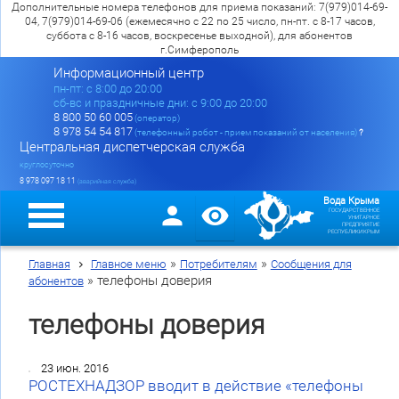
Дополнительные номера телефонов для приема показаний: 7(979)014-69-
04, 7(979)014-69-06 (ежемесячно с 22 по 25 число, пн-пт. с 8-17 часов,
суббота с 8-16 часов, воскресенье выходной), для абонентов
г.Симферополь
Информационный центр
пн-пт: c 8:00 до 20:00
сб-вс и праздничные дни: с 9:00 до 20:00
8 800 50 60 005
(оператор)
8 978 54 54 817
(телефонный робот - прием показаний от населения)
?
Центральная диспетчерская служба
круглосуточно
8 978 097 18 11
(аварийная служба)
Вода Крыма
ГОСУДАРСТВЕННОЕ
УНИТАРНОЕ
ПРЕДПРИЯТИЕ
РЕСПУБЛИКИ КРЫМ
»
»
Главная
Главное меню
Потребителям
Сообщения для
»
телефоны доверия
абонентов
телефоны доверия
23 июн. 2016
РОСТЕХНАДЗОР вводит в действие «телефоны