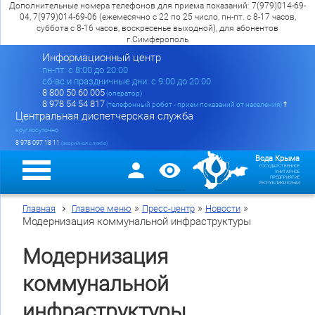
Дополнительные номера телефонов для приема показаний: 7(979)014-69-
04, 7(979)014-69-06 (ежемесячно с 22 по 25 число, пн-пт. с 8-17 часов,
суббота с 8-16 часов, воскресенье выходной), для абонентов
г.Симферополь
Информационный центр
пн-пт: c 8:00 до 20:00
сб-вс и праздничные дни: с 9:00 до 20:00
8 800 50 60 005
(оператор)
8 978 54 54 817
(телефонный робот - прием показаний от населения)
?
Центральная диспетчерская служба
круглосуточно
8 978 097 18 11
(аварийная служба)
Вода Крыма
ГОСУДАРСТВЕННОЕ
УНИТАРНОЕ
ПРЕДПРИЯТИЕ
РЕСПУБЛИКИ КРЫМ
»
»
»
Главная
Главное меню
Пресс-центр
Новости
Модернизация коммунальной инфраструктуры
Модернизация
коммунальной
инфраструктуры