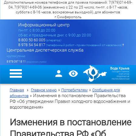
Дополнительные номера телефонов для приема показаний: 7(979)014-69-
04, 7(979)014-69-06 (ежемесячно с 22 по 25 число, пн-пт. с 8-17 часов,
суббота с 8-16 часов, воскресенье выходной), для абонентов
г.Симферополь
Информационный центр
пн-пт: c 8:00 до 20:00
сб-вс и праздничные дни: с 9:00 до 20:00
8 800 50 60 005
(оператор)
8 978 54 54 817
(телефонный робот - прием показаний от населения)
?
Центральная диспетчерская служба
круглосуточно
8 978 097 18 11
(аварийная служба)
Вода Крыма
ГОСУДАРСТВЕННОЕ
УНИТАРНОЕ
ПРЕДПРИЯТИЕ
РЕСПУБЛИКИ КРЫМ
»
»
Главная
Главное меню
Потребителям
Сообщения для
»
Изменения в постановление Правительства
абонентов
РФ «Об утверждении Правил холодного водоснабжения и
водоотведения»
Изменения в постановление
Правительства РФ «Об