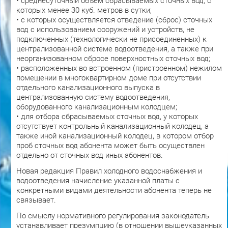
• среднесуточный объем сбрасываемых сточных вод, с
которых менее 30 куб. метров в сутки;
• с которых осуществляется отведение (сброс) сточных
вод с использованием сооружений и устройств, не
подключенных (технологически не присоединенных) к
централизованной системе водоотведения, а также при
неорганизованном сбросе поверхностных сточных вод;
• расположенных во встроенном (пристроенном) нежилом
помещении в многоквартирном доме при отсутствии
отдельного канализационного выпуска в
централизованную систему водоотведения,
оборудованного канализационным колодцем;
• для отбора сбрасываемых сточных вод, у которых
отсутствует контрольный канализационный колодец, а
также иной канализационный колодец, в котором отбор
проб сточных вод абонента может быть осуществлен
отдельно от сточных вод иных абонентов.
Новая редакция Правил холодного водоснабжения и
водоотведения начисление указанной платы с
конкретными видами деятельности абонента теперь не
связывает.
По смыслу нормативного регулирования законодатель
устанавливает презумпцию (в отношении вышеуказанных