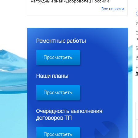
нагрудный знак «Доброволец России»!
Все новости
У
О
п
Ремонтные работы
Просмотреть
Н
h
Наши планы
Просмотреть
Очередность выполнения
договоров ТП
Просмотреть