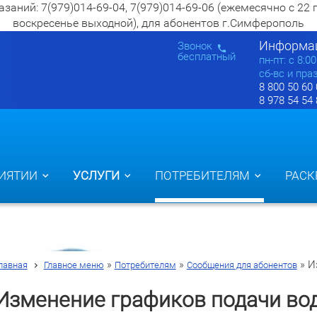
ий: 7(979)014-69-04, 7(979)014-69-06 (ежемесячно с 22 по 2
воскресенье выходной), для абонентов г.Симферополь
Информац
Звонок
бесплатный
пн-пт: c 8:0
сб-вс и пра
8 800 50 60
8 978 54 54
ИЯТИИ
УСЛУГИ
ПОТРЕБИТЕЛЯМ
РАСК
»
»
»
И
лавная
Главное меню
Потребителям
Сообщения для абонентов
Изменение графиков подачи во