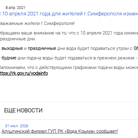
8 апр. 2021
С 10 апреля 2021 года для жителей г.Симферополя изме
важаемые жители г.Симферополя!
бращаем ваше внимание на то, что с 10 апреля 2021 года измен
раздничные дни.
В
выходные
и
праздничные
дни вода будет подаваться утром с
0
В
будние
дни подача воды будет подаваться в прежнем режиме -
апоминаем, что с действующими графиками подачи воды можн
ttps://rk.gov.ru/vodainfo
ЕЩЕ НОВОСТИ
31 июл. 2026
Алуштинский филиал ГУП РК «Вода Крыма» сообщает!