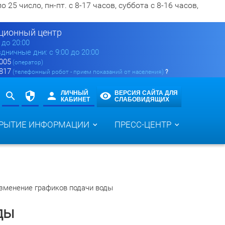
5 число, пн-пт. с 8-17 часов, суббота с 8-16 часов,
ионный центр
0 до 20:00
здничные дни: с 9:00 до 20:00
 005
(оператор)
 817
(телефонный робот - прием показаний от населения)
?
ЛИЧНЫЙ
ВЕРСИЯ САЙТА ДЛЯ
КАБИНЕТ
СЛАБОВИДЯЩИХ
РЫТИЕ ИНФОРМАЦИИ
ПРЕСС-ЦЕНТР
зменение графиков подачи воды
ды