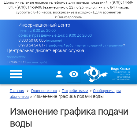
Дополнительные номера телефонов для приема показаний: 7(979)014-69-
04, 7(979)014-69-06 (ежемесячно с 22 по 25 число, пн-пт. с 8-17 часов,
суббота с 8-16 часов, воскресенье выходной), для абонентов
г.Симферополь
Информационный центр
пн-пт: c 8:00 до 20:00
сб-вс и праздничные дни: с 9:00 до 20:00
8 800 50 60 005
(оператор)
8 978 54 54 817
(телефонный робот - прием показаний от населения)
?
Центральная диспетчерская служба
круглосуточно
8 978 097 18 11
(аварийная служба)
Вода Крыма
ГОСУДАРСТВЕННОЕ
УНИТАРНОЕ
ПРЕДПРИЯТИЕ
РЕСПУБЛИКИ КРЫМ
»
»
Главная
Главное меню
Потребителям
Сообщения для
»
Изменение графика подачи воды
абонентов
Изменение графика подачи
воды