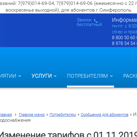
ий: 7(979)014-69-04, 7(979)014-69-06 (ежемесячно с 22 по 2
воскресенье выходной), для абонентов г.Симферополь
Информац
Звонок
бесплатный
пн-пт: c 8:0
сб-вс и пра
8 800 50 60
8 978 54 54
ИЯТИИ
УСЛУГИ
ПОТРЕБИТЕЛЯМ
РАСК
»
»
»
И
лавная
Главное меню
Потребителям
Сообщения для абонентов
водоснабжения
Изменение тарифов с 01.11.2019