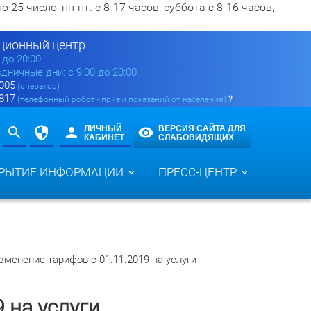
5 число, пн-пт. с 8-17 часов, суббота с 8-16 часов,
ионный центр
0 до 20:00
здничные дни: с 9:00 до 20:00
 005
(оператор)
 817
(телефонный робот - прием показаний от населения)
?
ЛИЧНЫЙ
ВЕРСИЯ САЙТА ДЛЯ
КАБИНЕТ
СЛАБОВИДЯЩИХ
РЫТИЕ ИНФОРМАЦИИ
ПРЕСС-ЦЕНТР
зменение тарифов с 01.11.2019 на услуги
 на услуги