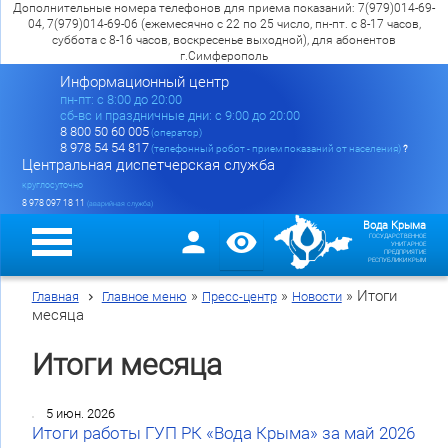
Дополнительные номера телефонов для приема показаний: 7(979)014-69-
04, 7(979)014-69-06 (ежемесячно с 22 по 25 число, пн-пт. с 8-17 часов,
суббота с 8-16 часов, воскресенье выходной), для абонентов
г.Симферополь
Информационный центр
пн-пт: c 8:00 до 20:00
сб-вс и праздничные дни: с 9:00 до 20:00
8 800 50 60 005
(оператор)
8 978 54 54 817
(телефонный робот - прием показаний от населения)
?
Центральная диспетчерская служба
круглосуточно
8 978 097 18 11
(аварийная служба)
Вода Крыма
ГОСУДАРСТВЕННОЕ
УНИТАРНОЕ
ПРЕДПРИЯТИЕ
РЕСПУБЛИКИ КРЫМ
»
»
»
Итоги
Главная
Главное меню
Пресс-центр
Новости
месяца
Итоги месяца
5 июн. 2026
Итоги работы ГУП РК «Вода Крыма» за май 2026