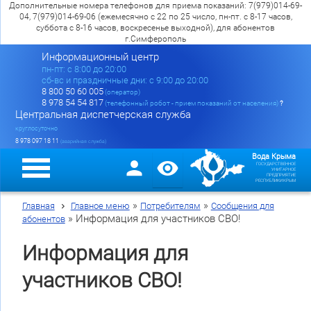
Дополнительные номера телефонов для приема показаний: 7(979)014-69-
04, 7(979)014-69-06 (ежемесячно с 22 по 25 число, пн-пт. с 8-17 часов,
суббота с 8-16 часов, воскресенье выходной), для абонентов
г.Симферополь
Информационный центр
пн-пт: c 8:00 до 20:00
сб-вс и праздничные дни: с 9:00 до 20:00
8 800 50 60 005
(оператор)
8 978 54 54 817
(телефонный робот - прием показаний от населения)
?
Центральная диспетчерская служба
круглосуточно
8 978 097 18 11
(аварийная служба)
Вода Крыма
ГОСУДАРСТВЕННОЕ
УНИТАРНОЕ
ПРЕДПРИЯТИЕ
РЕСПУБЛИКИ КРЫМ
»
»
Главная
Главное меню
Потребителям
Сообщения для
»
Информация для участников СВО!
абонентов
Информация для
участников СВО!