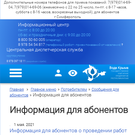
Дополнительные номера телефонов для приема показаний: 7(979)014-69-
04, 7(979)014-69-06 (ежемесячно с 22 по 25 число, пн-пт. с 8-17 часов,
суббота с 8-16 часов, воскресенье выходной), для абонентов
г.Симферополь
Информационный центр
пн-пт: c 8:00 до 20:00
сб-вс и праздничные дни: с 9:00 до 20:00
8 800 50 60 005
(оператор)
8 978 54 54 817
(телефонный робот - прием показаний от населения)
?
Центральная диспетчерская служба
круглосуточно
8 978 097 18 11
(аварийная служба)
Вода Крыма
ГОСУДАРСТВЕННОЕ
УНИТАРНОЕ
ПРЕДПРИЯТИЕ
РЕСПУБЛИКИ КРЫМ
»
»
Главная
Главное меню
Потребителям
Сообщения для
»
Информация для абонентов
абонентов
Информация для абонентов
1 мая. 2021
Информация для абонентов о проведении работ