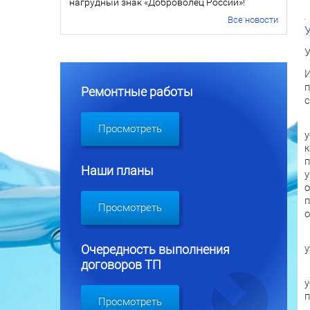
нагрудный знак «Доброволец России»!
Все новости
У
И
п
Ремонтные работы
с
В
Просмотреть
у
к
п
Наши планы
у
о
п
Просмотреть
о
П
у
Очередность выполнения
договоров ТП
Н
у
п
Просмотреть