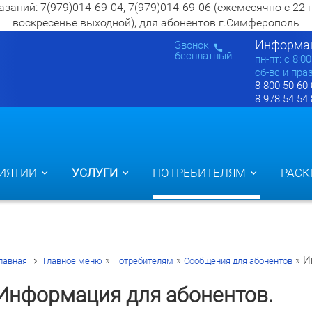
ий: 7(979)014-69-04, 7(979)014-69-06 (ежемесячно с 22 по 2
воскресенье выходной), для абонентов г.Симферополь
Информац
Звонок
бесплатный
пн-пт: c 8:0
сб-вс и пра
8 800 50 60
8 978 54 54
ИЯТИИ
УСЛУГИ
ПОТРЕБИТЕЛЯМ
РАСК
»
»
»
И
лавная
Главное меню
Потребителям
Сообщения для абонентов
Информация для абонентов.