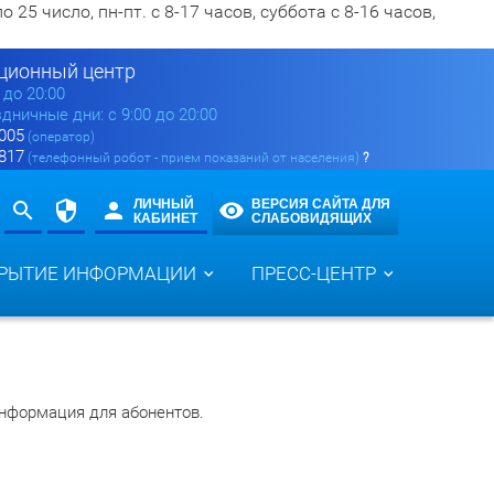
5 число, пн-пт. с 8-17 часов, суббота с 8-16 часов,
ионный центр
0 до 20:00
здничные дни: с 9:00 до 20:00
 005
(оператор)
 817
(телефонный робот - прием показаний от населения)
?
ЛИЧНЫЙ
ВЕРСИЯ САЙТА ДЛЯ
КАБИНЕТ
СЛАБОВИДЯЩИХ
РЫТИЕ ИНФОРМАЦИИ
ПРЕСС-ЦЕНТР
нформация для абонентов.