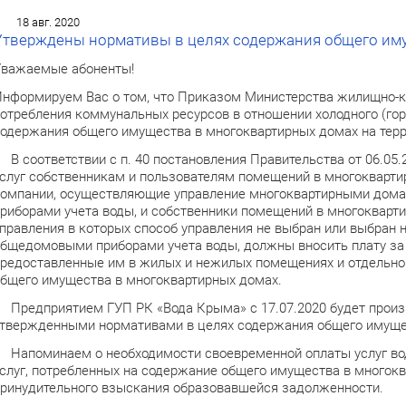
18 авг. 2020
Утверждены нормативы в целях содержания общего иму
важаемые абоненты!
нформируем Вас о том, что Приказом Министерства жилищно-
отребления коммунальных ресурсов в отношении холодного (гор
одержания общего имущества в многоквартирных домах на тер
 соответствии с п. 40 постановления Правительства от 06.05
слуг собственникам и пользователям помещений в многокварт
омпании, осуществляющие управление многоквартирными дом
риборами учета воды, и собственники помещений в многокварт
правления в которых способ управления не выбран или выбран 
бщедомовыми приборами учета воды, должны вносить плату за 
редоставленные им в жилых и нежилых помещениях и отдельно 
бщего имущества в многоквартирных домах.
редприятием ГУП РК «Вода Крыма» с 17.07.2020 будет произв
твержденными нормативами в целях содержания общего имуще
апоминаем о необходимости своевременной оплаты услуг водо
слуг, потребленных на содержание общего имущества в многок
ринудительного взыскания образовавшейся задолженности.