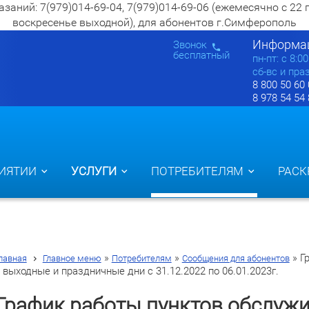
ий: 7(979)014-69-04, 7(979)014-69-06 (ежемесячно с 22 по 2
воскресенье выходной), для абонентов г.Симферополь
Информац
Звонок
бесплатный
пн-пт: c 8:0
сб-вс и пра
8 800 50 60
8 978 54 54
ИЯТИИ
УСЛУГИ
ПОТРЕБИТЕЛЯМ
РАСК
»
»
»
Г
лавная
Главное меню
Потребителям
Сообщения для абонентов
 выходные и праздничные дни с 31.12.2022 по 06.01.2023г.
График работы пунктов обслужи