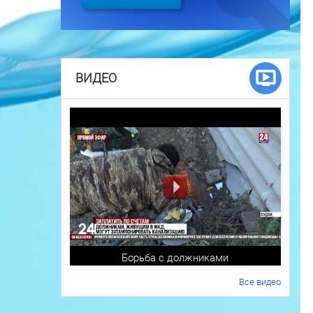
ВИДЕО
Борьба с должниками
Все видео